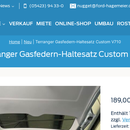
(05423) 94 33-0
nugget@ford-hagemeier.
News
E
VERKAUF
MIETE
ONLINE-SHOP
UMBAU
ROS
Home
|
Neu
|
Terranger Gasfedern-Haltesatz Custom V710
anger Gasfedern-Haltesatz Custom
189,0
Enthält
zzgl.
Ve
Lieferzeit