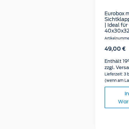
Eurobox m
Sichtklapp
| Ideal fü
40x30x3
Artikelnumme
49,00
€
Enthält 1
zzgl.
Vers
Lieferzeit: 3
(wenn am La
I
War