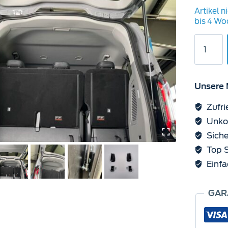
Artikel n
bis 4 Wo
Terrang
Gasfede
Haltesa
Custom
V710
Unsere 
Menge
Zufri
Unkom
Siche
Top S
Einfa
GAR