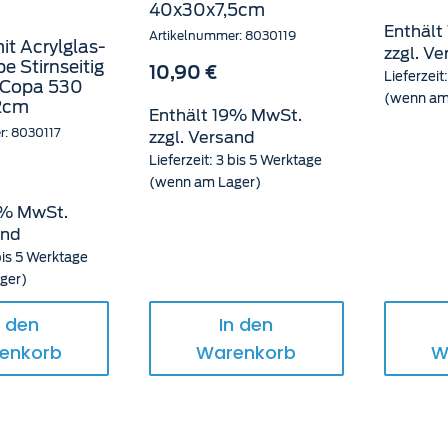
40x30x7,5cm
Enthält
Artikelnummer: 8030119
it Acrylglas-
zzgl.
Ve
e Stirnseitig
10,90
€
Lieferzeit
r Copa 530
(wenn am
2cm
Enthält 19% MwSt.
r: 8030117
zzgl.
Versand
Lieferzeit: 3 bis 5 Werktage
(wenn am Lager)
9% MwSt.
and
 bis 5 Werktage
ger)
n den
In den
enkorb
Warenkorb
W