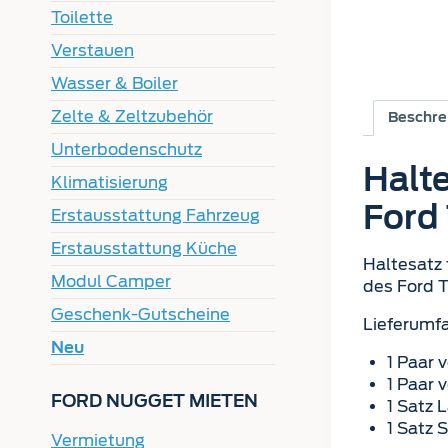
Toilette
Verstauen
Wasser & Boiler
Zelte & Zeltzubehör
Beschre
Unterbodenschutz
Halte
Klimatisierung
Ford
Erstausstattung Fahrzeug
Erstausstattung Küche
Haltesatz 
Modul Camper
des Ford 
Geschenk-Gutscheine
Lieferumf
Neu
1 Paar 
1 Paar 
FORD NUGGET MIETEN
1 Satz 
1 Satz 
Vermietung