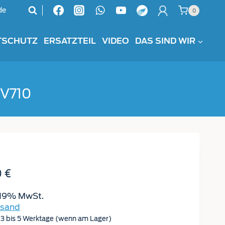
Haltesatz
de
0
Custom
V710
Menge
TSCHUTZ
ERSATZTEIL
VIDEO
DAS SIND WIR
 V710
0
€
 19% MwSt.
rsand
: 3 bis 5 Werktage (wenn am Lager)