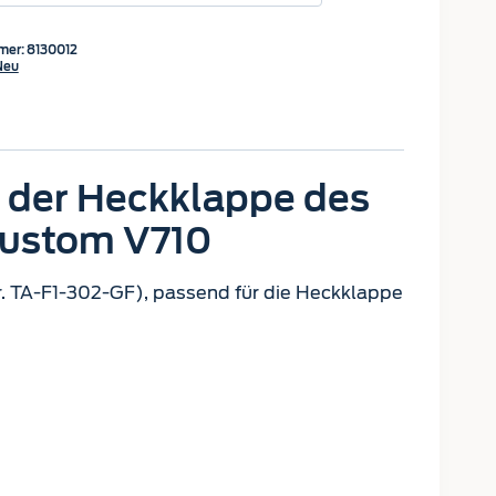
mer:
8130012
Neu
n der Heckklappe des
Custom V710
. TA-F1-302-GF), passend für die Heckklappe