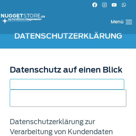
Zum
Inhalt
springen
Menü
DATENSCHUTZERKLÄRUNG
Datenschutz auf einen Blick
Datenschutzhinweise Bewerber & Beschäftigte
Datenschutzhinweise Kunden, Lieferanten &
Partner
Datenschutzerklärung zur
Verarbeitung von Kundendaten