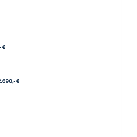
- €
2.690,- €