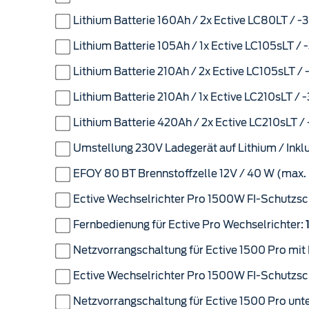
L
Lithium Batterie 160Ah / 2x Ective LC80LT / 
2
A
Lithium Batterie 105Ah / 1x Ective LC105sLT /
D
Lithium Batterie 210Ah / 2x Ective LC105sLT /
(
M
Lithium Batterie 210Ah / 1x Ective LC210sLT / 
o
d
Lithium Batterie 420Ah / 2x Ective LC210sLT /
2
Umstellung 230V Ladegerät auf Lithium / Inklu
0
2
EFOY 80 BT Brennstoffzelle 12V / 40 W (max.
4
)
Ective Wechselrichter Pro 1500W FI-Schutzsc
Fernbedienung für Ective Pro Wechselrichter:
Netzvorrangschaltung für Ective 1500 Pro mit 
Ective Wechselrichter Pro 1500W FI-Schutzsch
Netzvorrangschaltung für Ective 1500 Pro unt