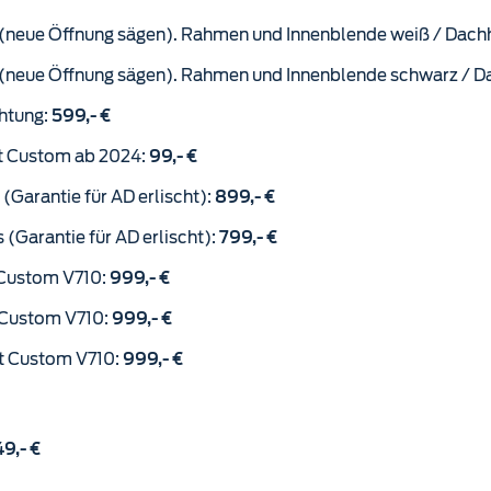
Belluna SuperFan Gen.4 Dachlüfter 40x40cm (neue Öffnung sägen). Rahmen und Innenblende wei
(neue Öffnung sägen). Rahmen und Innenblende schwarz / D
htung:
599,- €
it Custom ab 2024:
99,- €
(Garantie für AD erlischt):
899,- €
(Garantie für AD erlischt):
799,- €
t Custom V710:
999,- €
t Custom V710:
999,- €
it Custom V710:
999,- €
9,- €