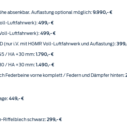
he absenkbar. Auflastung optional möglich:
9.990,- €
oll-Luftfahrwerk):
499,- €
Voll-Luftfahrwerk):
499,- €
WD (nur i.V. mit HGMR Voll-Luftfahrwerk und Auflastung):
399,
+45 / HA +30 mm:
1.790,- €
+30 / HA +30 mm:
1.490,- €
ch Federbeine vorne komplett / Federn und Dämpfer hinten:
age:
449,- €
m-Riffelblech schwarz:
299,- €