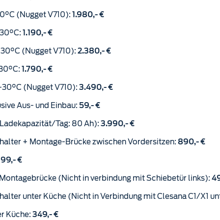
-30°C (Nugget V710):
1.980,- €
 -30°C:
1.190,- €
 -30°C (Nugget V710):
2.380,- €
-30°C:
1.790,- €
 -30°C (Nugget V710):
3.490,- €
sive Aus- und Einbau:
59,- €
 Ladekapazität/Tag: 80 Ah):
3.990,- €
halter + Montage-Brücke zwischen Vordersitzen:
890,- €
199,- €
Montagebrücke (Nicht in verbindung mit Schiebetür links):
49
alter unter Küche (Nicht in Verbindung mit Clesana C1/X1 un
er Küche:
349,- €