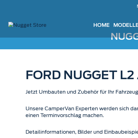
Zum
Inhalt
springen
HOME
MODELL
NUGG
FORD NUGGET L2
Jetzt Umbauten und Zubehör für Ihr Fahrzeug 
Unsere CamperVan Experten werden sich dann 
einen Terminvorschlag machen.
Detailinformationen, Bilder und Einbaubeispi