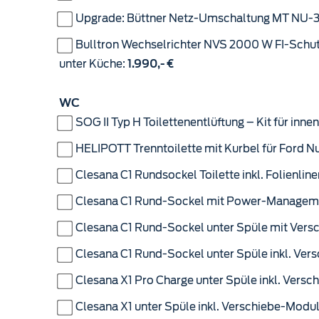
Upgrade: Büttner Netz-Umschaltung MT NU-
Bulltron Wechselrichter NVS 2000 W FI-Schutzschalter unter Küche inkl. Anschluss der Netzvorrangschaltung. Tip: Auch in V
unter Küche:
1.990,- €
WC
SOG II Typ H Toilettenentlüftung – Kit für inn
HELIPOTT Trenntoilette mit Kurbel für Ford N
Clesana C1 Rundsockel Toilette inkl. Folienlin
Clesana C1 Rund-Sockel mit Power-Managemen
Clesana C1 Rund-Sockel unter Spüle mit Vers
Clesana C1 Rund-Sockel unter Spüle inkl. Ver
Clesana X1 Pro Charge unter Spüle inkl. Versc
Clesana X1 unter Spüle inkl. Verschiebe-Modul