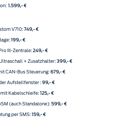
ion:
1.599,- €
ustom V710:
749,- €
tage:
199,- €
ro III-Zentrale:
249,- €
raschall + Zusatzhalter:
399,- €
n mit CAN-Bus Steuerung:
679,- €
er Aufstellfenster :
99,- €
 mit Kabelschleife:
125,- €
GSM (auch Standalone):
599,- €
chtung per SMS:
159,- €