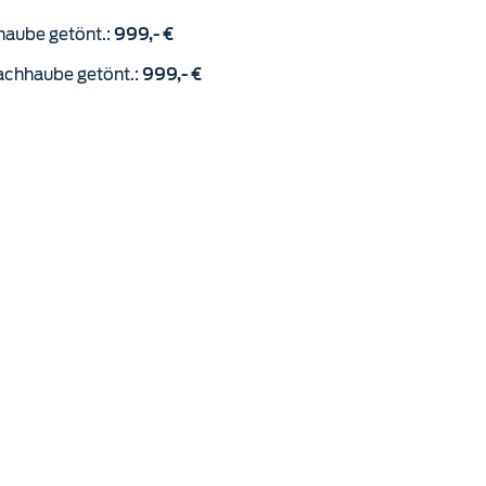
ß / Dachhaube getönt.:
999,- €
achhaube getönt.:
999,- €