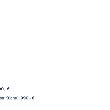
0,- €
ter Küche):
990,- €