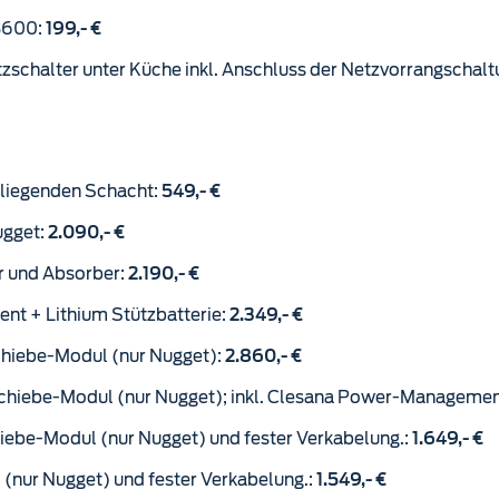
3600:
199,- €
erbindung mit Clesana C1/X1
enliegenden Schacht:
549,- €
ugget:
2.090,- €
er und Absorber:
2.190,- €
t + Lithium Stützbatterie:
2.349,- €
chiebe-Modul (nur Nugget):
2.860,- €
schiebe-Modul (nur Nugget); inkl. Clesana Power-Management
hiebe-Modul (nur Nugget) und fester Verkabelung.:
1.649,- €
 (nur Nugget) und fester Verkabelung.:
1.549,- €