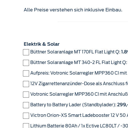
Alle Preise verstehen sich inklusive Einbau.
Z
u
Elektrik & Solar
b
Büttner Solaranlage MT 170FL Flat Light Q:
-
1.8
K
Büttner Solaranlage MT 340-2 FL Flat Light Q:
o
n
Aufpreis: Votronic Solarregler MPP360 CI mi
fi
g
12V Zigarrettenanzünder-Dose als Anschluss fü
.
Votronic Solarregler MPP360 CI mit Anschluß
N
u
Battery to Battery Lader (Standbylader):
299,
g
g
Victron Orion-XS Smart Ladebooster 12 V 50 
e
Lithium Batterie 80Ah / 1x Ective LC80LT / -3
t