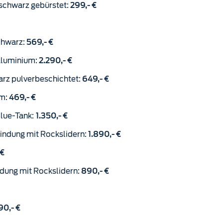
 schwarz gebürstet:
299,- €
chwarz:
569,- €
Aluminium:
2.290,- €
arz pulverbeschichtet:
649,- €
um:
469,- €
Blue-Tank:
1.350,- €
bindung mit Rockslidern:
1.890,- €
 €
ndung mit Rockslidern:
890,- €
90,- €