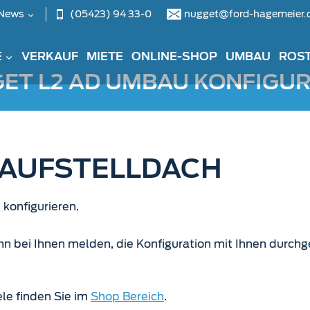
(05423) 94 33-0
nugget@ford-hagemeier.
News
E
VERKAUF
MIETE
ONLINE-SHOP
UMBAU
ROS
ET L2 AD UMBAU KONFIGU
 AUFSTELLDACH
konfigurieren.
bei Ihnen melden, die Konfiguration mit Ihnen durchge
ele finden Sie im
Shop Bereich
.