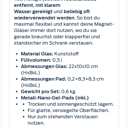
,
entfernt
mit klarem
und
Wasser
gereinigt
beliebig oft
. So bist du
wiederverwendet
werden
maximal flexibel und kannst deine Magnet-
Gläser immer dort nutzen, wo du sie
gerade brauchst oder klapperfrei und
standsicher im Schrank verstauen.
Kunststoff
Material Glas:
0,5 l
Füllvolumen:
22x10x10 cm
Abmessungen Glas:
(HxBxL)
0,2×8,3×8,3 cm
Abmessungen Pad:
(HxBxL)
0,6 kg
Gewicht pro Set:
Metall-Nano-Gel-Pads (inkl.)
Trocken und sonnengeschützt lagern.
Für glatte, versiegelte Oberflächen.
Nur zum stehenden Verstauen
nutzen.