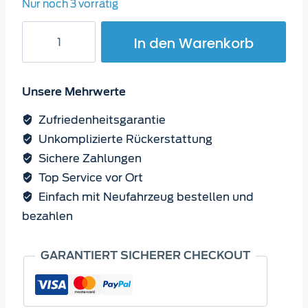
Nur noch 3 vorrätig
silwy
In den Warenkorb
Magnet-
Kunststoffgläser
WEIN
CLASSIC
Unsere Mehrwerte
Menge
Zufriedenheitsgarantie
Unkomplizierte Rückerstattung
Sichere Zahlungen
Top Service vor Ort
Einfach mit Neufahrzeug bestellen und
bezahlen
GARANTIERT SICHERER CHECKOUT