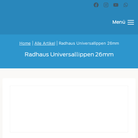
Zum
Inhalt
springen
Menü
Home
|
Alle Artikel
|
Radhaus Universallippen 26mm
Radhaus Universallippen 26mm